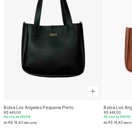
(5)
Bolsa Los Angeles Pequena Preto
Bolsa Los An
R$ 449,00
R$ 449,00
R$ 426,55
VIA PIX
R$ 426,55
VIA PIX
6x
R$ 74,83
6x
R$ 74,83
sem juros
sem j