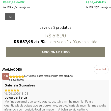
R$ 521,55
VIA PIX
R$ 66,41
VIA PIX
6x
R$ 91,50
1x
R$ 69,90
sem juros
sem juro
M
Leve os 2 produtos
R$ 618,90
R$ 587,95
via PIX
6x
R$ 103,15
AVALIAÇÕES
5.0
100% dos clientes recomendam esse produto
(
2
avaliações)
Gabriela Gonçalves
16/06/2026 18:03
bolsa perfeita
Meninas eu amei que serviu oara substituir a minha mochila. Para a
quantidade de coisas que eu trouxe hoje, eu precisaria da mochila, mas acaba
afetando a composição total da imagem. A bolsa serviu certinho