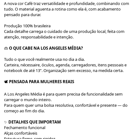
A nova cor Café traz versatilidade e profundidade, combinando com
tudo. O material aguenta a rotina como ela é, com acabamento
pensado para durar.
Produção 100% brasileira
Cada detalhe carrega o cuidado de uma produção local, feita com
atenção, responsabilidade e intenção.
👜
O QUE CABE NA LOS ANGELES MÉDIA?
Tudo o que você realmente usa no dia a dia.
Carteira, nécessaire, óculos, agenda, carregadores, itens pessoais e
notebook de até 13”. Organização sem excesso, na medida certa.
🕊️
PENSADA PARA MULHERES REAIS
A Los Angeles Média é para quem precisa de funcionalidade sem
carregar o mundo inteiro.
Para quem quer uma bolsa resolutiva, confortável e presente — do
começo ao fim do dia.
✨
DETALHES QUE IMPORTAM
Fechamento funcional
Alças confortáveis
Estrutura firme, sem rigidez