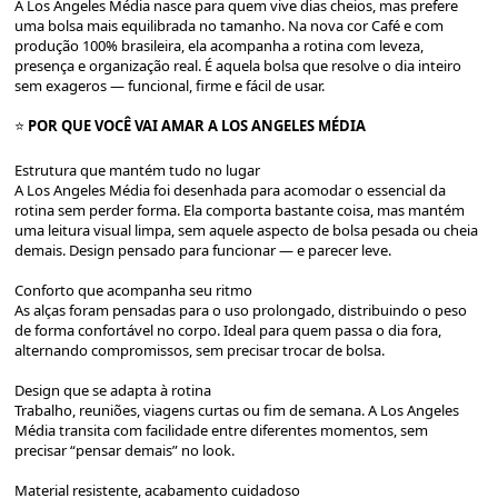
A Los Angeles Média nasce para quem vive dias cheios, mas prefere
uma bolsa mais equilibrada no tamanho. Na nova cor Café e com
produção 100% brasileira, ela acompanha a rotina com leveza,
presença e organização real. É aquela bolsa que resolve o dia inteiro
sem exageros — funcional, firme e fácil de usar.
⭐️
POR QUE VOCÊ VAI AMAR A LOS ANGELES MÉDIA
Estrutura que mantém tudo no lugar
A Los Angeles Média foi desenhada para acomodar o essencial da
rotina sem perder forma. Ela comporta bastante coisa, mas mantém
uma leitura visual limpa, sem aquele aspecto de bolsa pesada ou cheia
demais. Design pensado para funcionar — e parecer leve.
Conforto que acompanha seu ritmo
As alças foram pensadas para o uso prolongado, distribuindo o peso
de forma confortável no corpo. Ideal para quem passa o dia fora,
alternando compromissos, sem precisar trocar de bolsa.
Design que se adapta à rotina
Trabalho, reuniões, viagens curtas ou fim de semana. A Los Angeles
Média transita com facilidade entre diferentes momentos, sem
precisar “pensar demais” no look.
Material resistente, acabamento cuidadoso