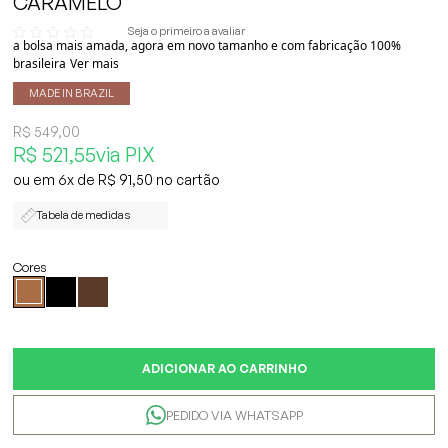
CARAMELO
Seja o primeiro a avaliar
a bolsa mais amada, agora em novo tamanho e com fabricação 100%
brasileira
Ver mais
MADE IN BRAZIL
R$ 549,00
R$ 521,55
via PIX
6x
R$ 91,50
Tabela de medidas
ADICIONAR AO CARRINHO
PEDIDO VIA WHATSAPP