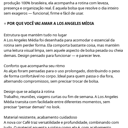
produção 100% brasileira, ela acompanha a rotina com leveza,
presença e organização real. É aquela bolsa que resolve o dia inteiro
sem exageros — funcional, firme e fácil de usar.
⭐️
POR QUE VOCÊ VAI AMAR A LOS ANGELES MÉDIA
Estrutura que mantém tudo no lugar
A Los Angeles Média foi desenhada para acomodar o essencial da
rotina sem perder forma. Ela comporta bastante coisa, mas mantém
uma leitura visual limpa, sem aquele aspecto de bolsa pesada ou cheia
demais. Design pensado para funcionar — e parecer leve.
Conforto que acompanha seu ritmo
As alças foram pensadas para o uso prolongado, distribuindo o peso
de forma confortável no corpo. Ideal para quem passa o dia fora,
alternando compromissos, sem precisar trocar de bolsa.
Design que se adapta à rotina
Trabalho, reuniões, viagens curtas ou fim de semana. A Los Angeles
Média transita com facilidade entre diferentes momentos, sem
precisar “pensar demais” no look.
Material resistente, acabamento cuidadoso
A nova cor Café traz versatilidade e profundidade, combinando com
tudo. O material aguenta a rotina como ela é, com acabamento