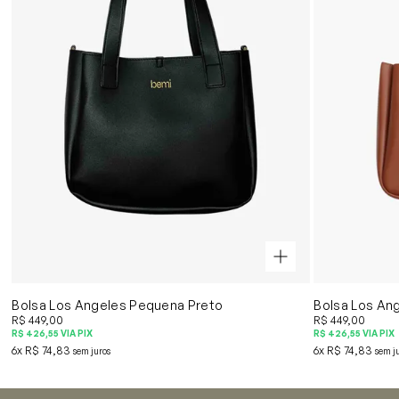
(5)
Bolsa Los Angeles Pequena Preto
Bolsa Los An
R$ 449,00
R$ 449,00
R$ 426,55
VIA PIX
R$ 426,55
VIA PIX
6x
R$ 74,83
6x
R$ 74,83
sem juros
sem j