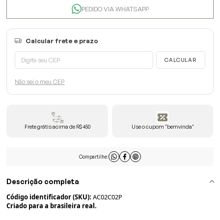
PEDIDO VIA WHATSAPP
Não sei o meu CEP
Frete grátis acima de R$450
Use o cupom "bemvinda"
Compartilhe:
Descrição completa
Código identificador (SKU):
AC02C02P
Criado para a brasileira real.