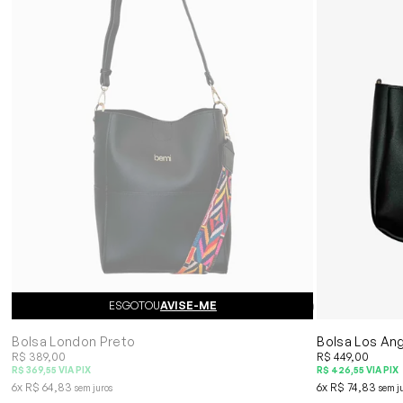
ESGOTOU
AVISE-ME
(14)
Bolsa London Preto
Bolsa Los An
R$ 389,00
R$ 449,00
R$ 369,55
VIA PIX
R$ 426,55
VIA PIX
6x
R$ 64,83
6x
R$ 74,83
sem juros
sem j