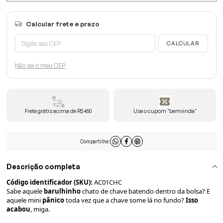
Não sei o meu CEP
Frete grátis acima de R$450
Use o cupom "bemvinda"
Compartilhe:
Descrição completa
Código identificador (SKU):
AC01CHC
Sabe aquele
barulhinho
chato de chave batendo dentro da bolsa? E
aquele mini
pânico
toda vez que a chave some lá no fundo?
Isso
acabou
, miga.