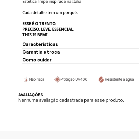
Estética limpa inspirada na Itália
Cada detalhe tem um porquê.
ESSE É O TRENTO.
PRECISO, LEVE, ESSENCIAL.
THIS IS BEMI.
Características
Garantia e troca
Como cuidar
lógico
Não risca
Proteção UV400
Resistente a água
AVALIAÇÕES
Nenhuma avaliação cadastrada para esse produto.