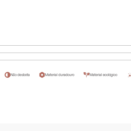
Não desbota
Material duradouro
Material ecológico
N