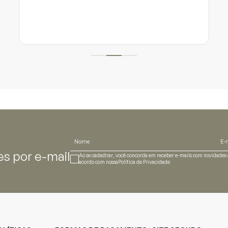
s por e-mail
Ao se cadastrar, você concorda em receber e-mails com novidades e
acordo com nossa
Política de Privacidade