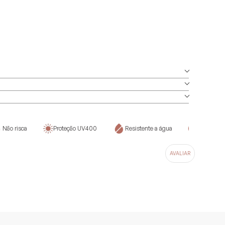
ão risca
Proteção UV400
Resistente a água
Não desbota