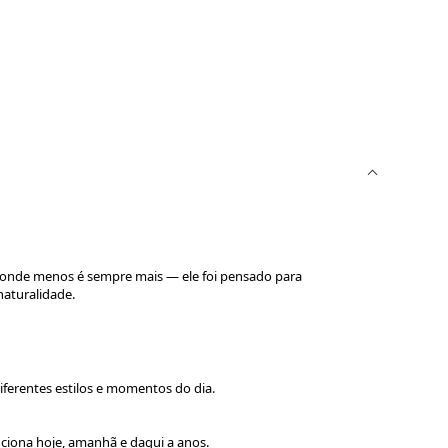
a — onde menos é sempre mais — ele foi pensado para
naturalidade.
iferentes estilos e momentos do dia.
nciona hoje, amanhã e daqui a anos.