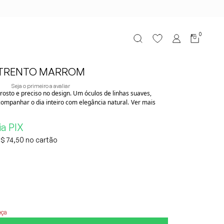
0
TRENTO MARROM
Seja o primeiro a avaliar
 rosto e preciso no design. Um óculos de linhas suaves,
ompanhar o dia inteiro com elegância natural.
Ver mais
ia PIX
$ 74,50
eça