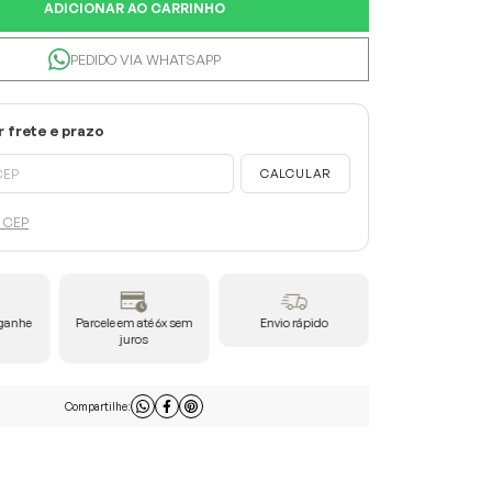
ADICIONAR AO CARRINHO
PEDIDO VIA WHATSAPP
u CEP
 ganhe
Parcele em até 6x sem
Envio rápido
COMPRA SEGU
juros
Compartilhe: