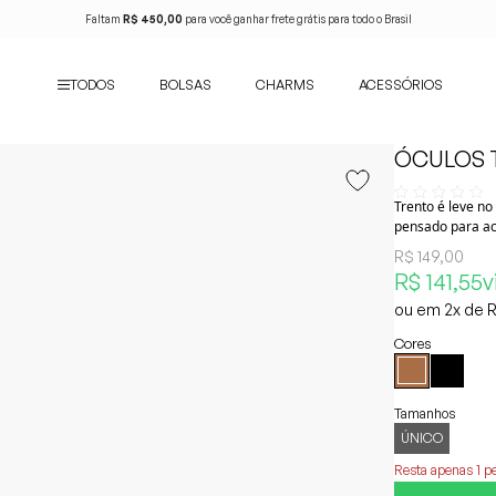
Faltam
R$ 450,00
para você ganhar frete grátis para todo o Brasil
TODOS
BOLSAS
CHARMS
ACESSÓRIOS
início
óculos trento marrom
ÓCULOS 
Trento é leve no
pensado para ac
R$ 149,00
R$ 141,55
v
2x
R
ÚNICO
Resta apenas 1 p