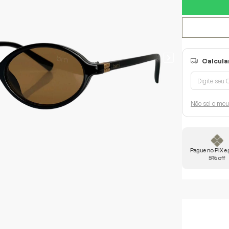
Não sei o me
ANTIDA
Frete grátis acima de
Use o cupom
Pague no PIX e
R$450
"bemvinda"
5% off